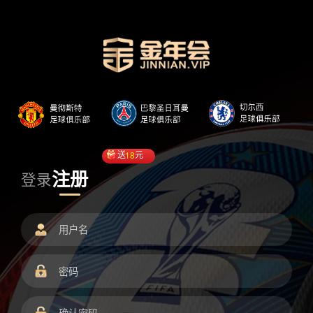
送
18
元
注册
登录