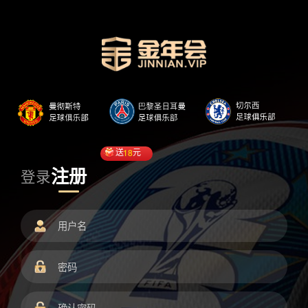
送
18
元
注册
登录