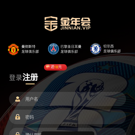
送
18
元
注册
登录