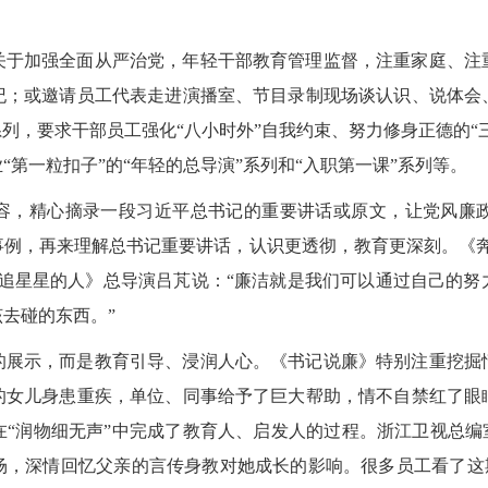
关于加强全面从严治党，年轻干部教育管理监督，注重家庭、注
纪；或邀请员工代表走进演播室、节目录制现场谈认识、说体会
列，要求干部员工强化“八小时外”自我约束、努力修身正德的“
第一粒扣子”的“年轻的总导演”系列和“入职第一课”系列等。
容，精心摘录一段习近平总书记的重要讲话或原文，让党风廉
事例，再来理解总书记重要讲话，认识更透彻，教育更深刻。《奔
《追星星的人》总导演吕芃说：“廉洁就是我们可以通过自己的努
去碰的东西。”
的展示，而是教育引导、浸润人心。《书记说廉》特别注重挖掘
的女儿身患重疾，单位、同事给予了巨大帮助，情不自禁红了眼
“润物细无声”中完成了教育人、启发人的过程。浙江卫视总编
，深情回忆父亲的言传身教对她成长的影响。很多员工看了这期